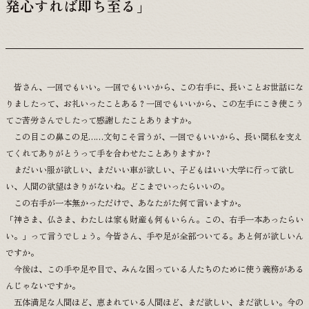
発心すれば即ち至る」
皆さん、一回でもいい。一回でもいいから、この右手に、長いことお世話にな
りましたって、お礼いったことある？一回でもいいから、この左手にこき使こう
てご苦労さんでしたって感謝したことありますか。
この目この鼻この足……文句こそ言うが、一回でもいいから、長い間私を支え
てくれてありがとうって手を合わせたことありますか？
まだいい服が欲しい、まだいい車が欲しい、子どもはいい大学に行って欲し
い、人間の欲望はきりがないね。どこまでいったらいいの。
この右手が一本無かっただけで、あなたがた何て言いますか。
「神さま、仏さま、わたしは家も財産も何もいらん。この、右手一本あったらい
い。」って言うでしょう。今皆さん、手や足が全部ついてる。あと何が欲しいん
ですか。
今後は、この手や足や目で、みんな困っている人たちのために使う義務がある
んじゃないですか。
五体満足な人間ほど、恵まれている人間ほど、まだ欲しい、まだ欲しい。今の