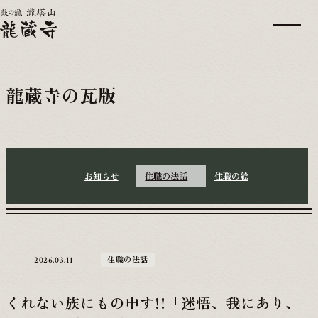
龍蔵寺の瓦版
お知らせ
住職の法話
住職の絵
住職の法話
2026.03.11
くれない族にもの申す!!「迷悟、我にあり、