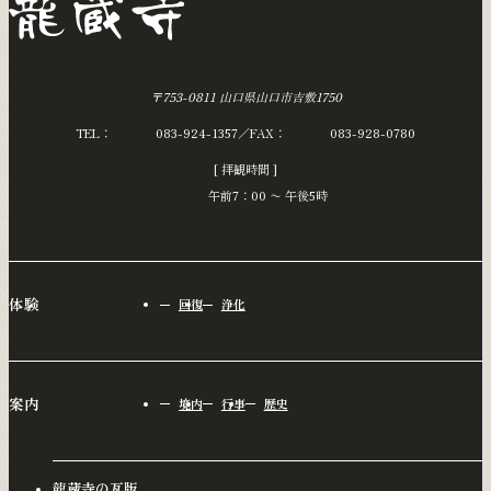
〒753-0811 山口県山口市吉敷1750
TEL：
083-924-1357
FAX：
083-928-0780
[ 拝観時間 ]
午前7：00 〜 午後5時
体験
回復
浄化
案内
境内
行事
歴史
龍蔵寺の瓦版