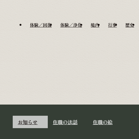
体験／回復
体験／浄化
境内
行事
歴史
お知らせ
住職の法話
住職の絵